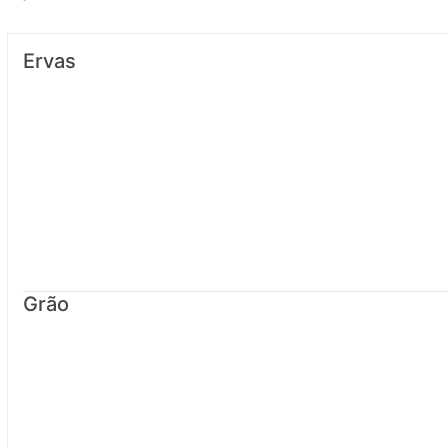
Ervas
Grão