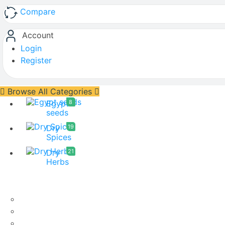
Compare
Account
Login
Register
Browse All Categories
Egypt
8
seeds
Dry
19
Spices
Dry
21
Herbs