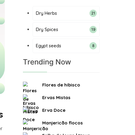
Dry Herbs
21
21
products
Dry Spices
19
19
products
Egypt seeds
8
8
products
Trending Now
Flores de hibisco
Ervas Mistas
Erva Doce
s
Manjericão flocos
r